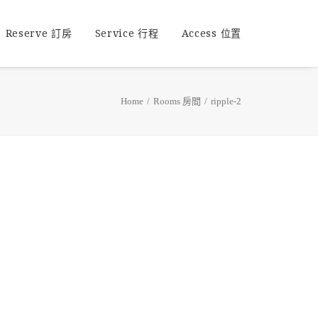
Reserve 訂房
Service 行程
Access 位置
Home
Rooms 房間
ripple-2