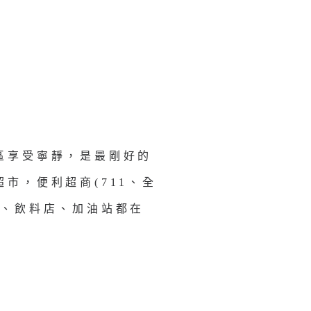
區享受寧靜，是最剛好的
市，便利超商(711、全
店、飲料店、加油站都在