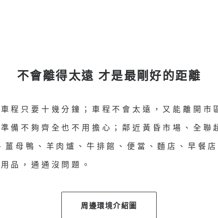
不會離得太遠 才是最剛好的距離
，車程只要十幾分鐘；車程不會太遠，又能離開市
準備不夠齊全也不用擔心；鄰近黃昏市場、全聯超
、薑母鴨、羊肉爐、牛排館、便當、麵店、早餐
活用品，通通沒問題。
周邊環境介紹圖