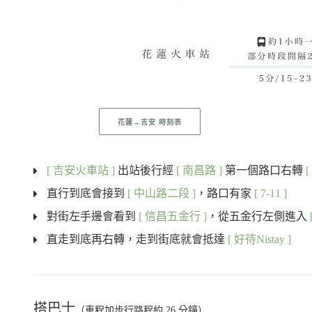
花蓮→吉安 時刻表
[ 吉安火車站 ]
出站後行經
[ 南昌路 ]
第一個路口右轉
直行到底會接到
[ 中山路二段 ]
，路口有家
[ 7-11 ]
對街左手邊會看到
[ 信昌五金行 ]
，從五金行左側進入
直走到底再右轉，走到街底就會抵達
[ 好待Nistay ]
搭巴士
（車程加步行路程約 26 分鐘）