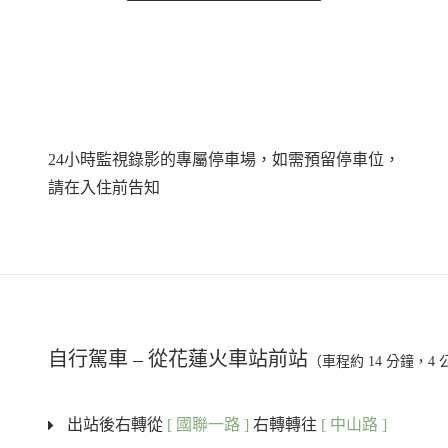
24小時監視錄影的專屬停車場，如需預留停車位，
請在入住前告知
自行駕車 – 從花蓮火車站前站
（車程約 14 分鐘，4
出站後右轉從
[ 國聯一路 ]
右轉轉往
[ 中山路 ]