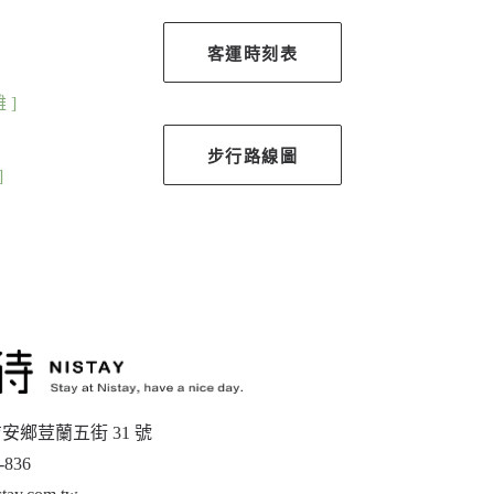
客運時刻表
 ]
步行路線圖
]
安鄉荳蘭五街 31 號
-836