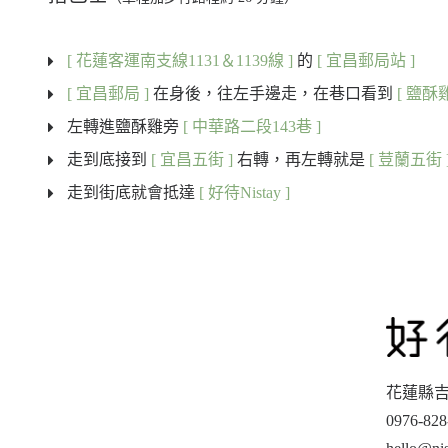
[ 花蓮客運南支線1131＆1139線 ]
的
[ 宜昌郵局站 ]
[ 宜昌郵局 ]
在身後，往左手邊走，在巷口看到
[ 鹽酥雞
左轉進鹽酥雞旁
[ 中華路二段143巷 ]
走到底接到
[ 宜昌五街 ]
右轉，再左轉就是
[ 荳蘭五街 
走到街底就會抵達
[ 好待Nistay ]
花蓮縣吉
0976-828