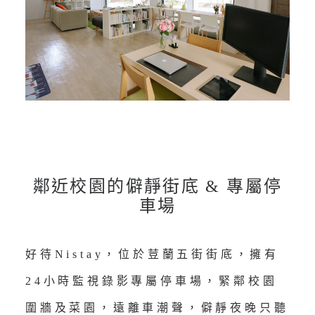
鄰近校園的僻靜街底 & 專屬停
車場
好待Nistay，位於荳蘭五街街底，擁有
24小時監視錄影專屬停車場，緊鄰校園
圍牆及菜園，遠離車潮聲，僻靜夜晚只聽