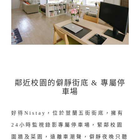
鄰近校園的僻靜街底 & 專屬停
車場
好待Nistay，位於荳蘭五街街底，擁有
24小時監視錄影專屬停車場，緊鄰校園
圍牆及菜園，遠離車潮聲，僻靜夜晚只聽